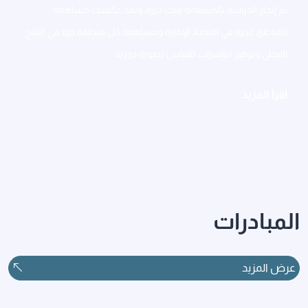
تم إنجاز الدراسة بالاستعانة ببيت خبرة، ولقد عكست مساهمة
المناطق الحرة في اقتصاد الإمارة ومساهمة كل منطقة حرة في الناتج
المحلي وتوفير مؤشرات للقياس بصورة دورية.
اقرأ المزيد
المبادرات
عرض المزيد